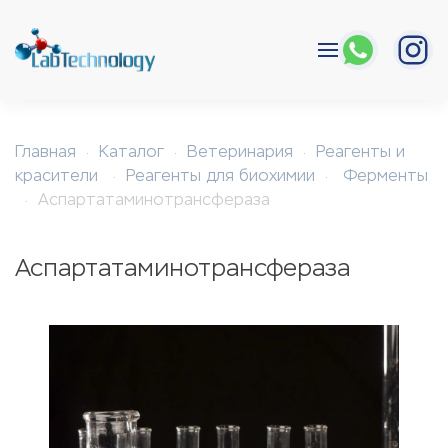
Перейти к содержимому
Главная
Каталог
Ветеринария
Реагенты и
красители
Реагенты для биохимии
Ферменты
Аспартатаминотрансфераза
Аспартатаминотрансфераза