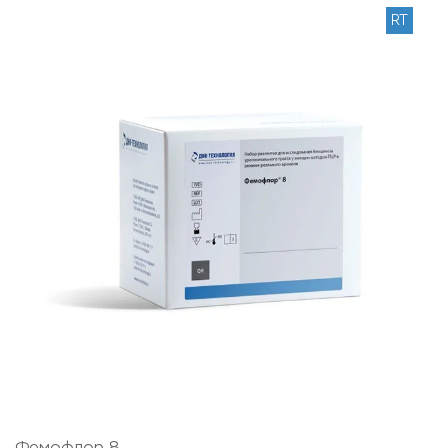
RT
Фемофлор 8