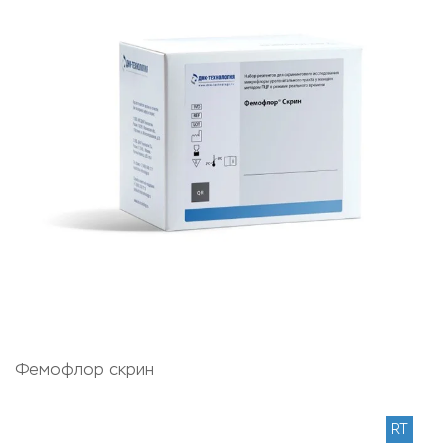
Фемофлор скрин
RT