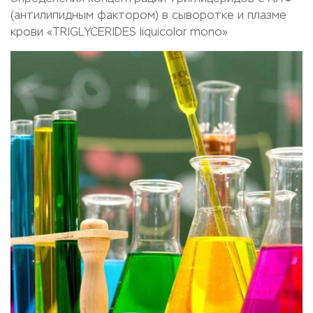
(антилипидным фактором) в сыворотке и плазме
крови «TRIGLYCERIDES liquicolor mono»