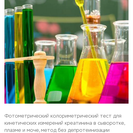
Фотометрический колориметрический тест для
кинетических измерений креатинина в сыворотке,
плазме и моче, метод без депротеинизации