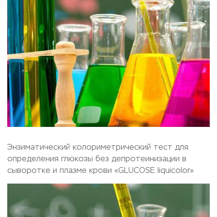
Энзиматический колориметрический тест для
определения глюкозы без депротеинизации в
сыворотке и плазме крови «GLUCOSE liquicolor»