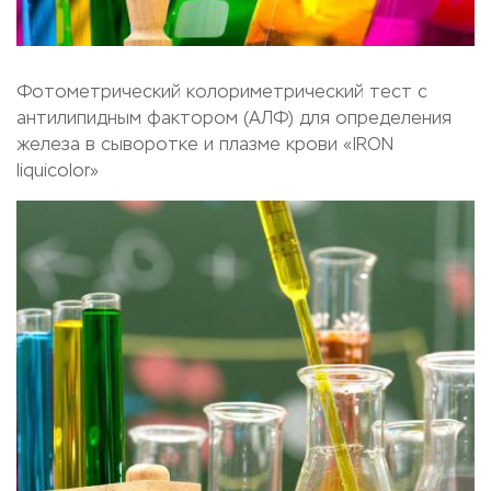
Фотометрический колориметрический тест с
антилипидным фактором (АЛФ) для определения
железа в сыворотке и плазме крови «IRON
liquicolor»