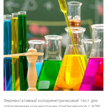
Ферментативный колориметричесикий тест для
определения концентрации триглицеридов с АЛФ