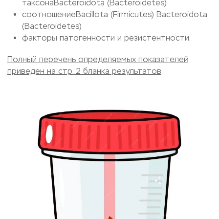
таксонаBacteroidota (Bacteroidetes)
соотношениеBacillota (Firmicutes) Bacteroidota
(Bacteroidetes)
факторы патогенности и резистентности.
Полный перечень определяемых показателей
приведен на стр. 2 бланка результатов